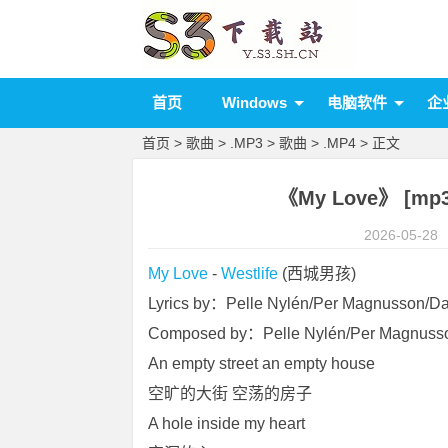
首页
Windows
电脑软件
企
首页
>
歌曲
>
.MP3
>
歌曲
>
.MP4
> 正文
《My Love》 [mp3]
2026-05-28
My Love
 - 
Westlife
 (西城男孩)
Lyrics by：Pelle Nylén/Per Magnusson/Da
Composed by：Pelle Nylén/Per Magnusson
An empty street an empty house
空旷的大街 空荡的房子
A hole inside my heart