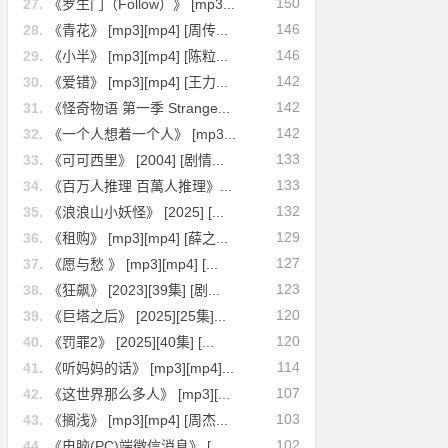
150
27.
《罗生门（Follow）》 [mp3...
146
28.
《青花》 [mp3][mp4] [周传...
146
29.
《小半》 [mp3][mp4] [陈粒...
142
30.
《爱错》 [mp3][mp4] [王力...
142
31.
《怪奇物语 第一季 Strange...
142
32.
《一个人想着一个人》 [mp3...
133
33.
《可可西里》 [2004] [剧情...
133
34.
《百万人推理 百萬人推理》...
132
35.
《浪浪山小妖怪》 [2025] [...
129
36.
《租购》 [mp3][mp4] [薛之...
127
37.
《愿与愁 》 [mp3][mp4] [...
123
38.
《狂飙》 [2023][39集] [剧...
120
39.
《巨塔之后》 [2025][25集]...
120
40.
《罚罪2》 [2025][40集] [...
114
41.
《听妈妈的话》 [mp3][mp4]...
107
42.
《这世界那么多人》 [mp3][...
103
43.
《搁浅》 [mp3][mp4] [周杰...
102
44.
《电脑(PC)端微信消息》 [...