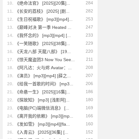
284
10.
《绝命法官》 [2025][20集]...
282
11.
《长安的荔枝》 [2025] [剧...
253
12.
《生日祝福歌》 [mp3][mp4]...
247
13.
《巅峰对决 第一季 Heated ...
233
14.
《我怀念的》 [mp3][mp4] [...
229
15.
《一笑随歌》 [2025][38集]...
220
16.
《天龙八部 天龍八部》 [19...
211
17.
《惊天魔盗团3 Now You See...
208
18.
《阿凡达：火与烬 Avatar：...
207
19.
《演员》 [mp3][mp4] [薛之...
206
20.
《给我一首歌的时间》 [mp3...
186
21.
《命悬一生》 [2025][16集]...
180
22.
《探故知》 [mp3] [浅影阿]...
169
23.
《电脑(PC)端微信消息》 [...
166
24.
《离开我的依赖》 [mp3][mp...
160
25.
《发如雪》 [mp3][mp4][fla...
152
26.
《入青云》 [2025][36集] [...