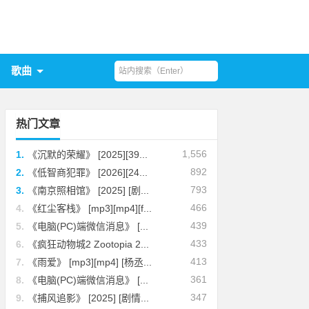
歌曲
热门文章
1,556
1.
《沉默的荣耀》 [2025][39...
892
2.
《低智商犯罪》 [2026][24...
793
3.
《南京照相馆》 [2025] [剧...
466
4.
《红尘客栈》 [mp3][mp4][f...
439
5.
《电脑(PC)端微信消息》 [...
433
6.
《疯狂动物城2 Zootopia 2...
413
7.
《雨爱》 [mp3][mp4] [杨丞...
361
8.
《电脑(PC)端微信消息》 [...
347
9.
《捕风追影》 [2025] [剧情...