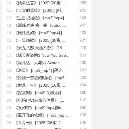
283
10.
《绝命法官》 [2025][20集]...
282
11.
《长安的荔枝》 [2025] [剧...
253
12.
《生日祝福歌》 [mp3][mp4]...
247
13.
《巅峰对决 第一季 Heated ...
233
14.
《我怀念的》 [mp3][mp4] [...
229
15.
《一笑随歌》 [2025][38集]...
219
16.
《天龙八部 天龍八部》 [19...
211
17.
《惊天魔盗团3 Now You See...
208
18.
《阿凡达：火与烬 Avatar：...
203
19.
《演员》 [mp3][mp4] [薛之...
203
20.
《给我一首歌的时间》 [mp3...
184
21.
《命悬一生》 [2025][16集]...
180
22.
《探故知》 [mp3] [浅影阿]...
169
23.
《电脑(PC)端微信消息》 [...
160
24.
《发如雪》 [mp3][mp4][fla...
158
25.
《离开我的依赖》 [mp3][mp...
148
26.
《入青云》 [2025][36集] [...