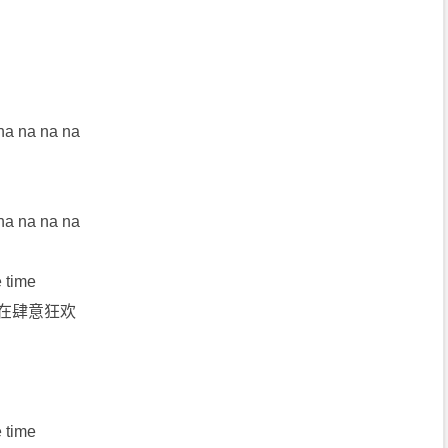
 na na na na
 na na na na
e time
都在肆意狂欢
e time