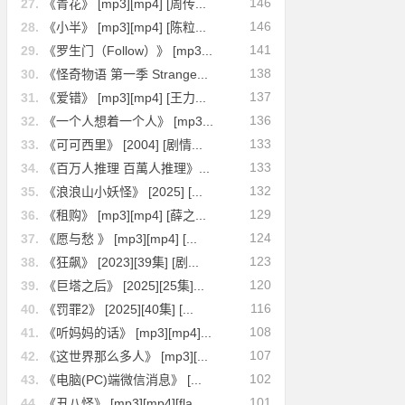
146
27.
《青花》 [mp3][mp4] [周传...
146
28.
《小半》 [mp3][mp4] [陈粒...
141
29.
《罗生门（Follow）》 [mp3...
138
30.
《怪奇物语 第一季 Strange...
137
31.
《爱错》 [mp3][mp4] [王力...
136
32.
《一个人想着一个人》 [mp3...
133
33.
《可可西里》 [2004] [剧情...
133
34.
《百万人推理 百萬人推理》...
132
35.
《浪浪山小妖怪》 [2025] [...
129
36.
《租购》 [mp3][mp4] [薛之...
124
37.
《愿与愁 》 [mp3][mp4] [...
123
38.
《狂飙》 [2023][39集] [剧...
120
39.
《巨塔之后》 [2025][25集]...
116
40.
《罚罪2》 [2025][40集] [...
108
41.
《听妈妈的话》 [mp3][mp4]...
107
42.
《这世界那么多人》 [mp3][...
102
43.
《电脑(PC)端微信消息》 [...
101
44.
《丑八怪》 [mp3][mp4][fla...