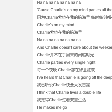
Na na na na na na na na
'Cause Charlie's on my mind parties all th
因为Charlie萦绕在我的脑海里 每时每刻
Charlie's on my mind
Charlie萦绕在我的脑海里
Na na na na na na na na
And Charlie doesn't care about the weeke
Charlie并不在乎周末的闲暇时光
Charlie parties every single night
每一个夜晚 Charlie都在肆意狂欢
I've heard that Charlie is going off the dee
我已听说Charlie快要大发雷霆
I think that Charlie lives a double life
我觉得Charlie过着双重生活
He makes me go