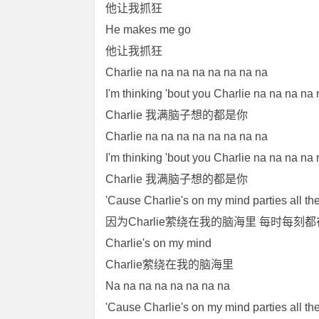
他让我抓狂
He makes me go
他让我抓狂
Charlie na na na na na na na na
I'm thinking 'bout you Charlie na na na na
Charlie 我满脑子想的都是你
Charlie na na na na na na na na
I'm thinking 'bout you Charlie na na na na
Charlie 我满脑子想的都是你
'Cause Charlie's on my mind parties all th
因为Charlie萦绕在我的脑海里 每时每刻
Charlie's on my mind
Charlie萦绕在我的脑海里
Na na na na na na na na
'Cause Charlie's on my mind parties all th