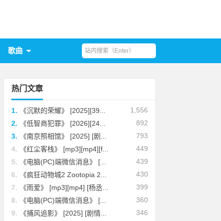
歌曲
热门文章
1,556
1.
《沉默的荣耀》 [2025][39...
892
2.
《低智商犯罪》 [2026][24...
793
3.
《南京照相馆》 [2025] [剧...
449
4.
《红尘客栈》 [mp3][mp4][f...
439
5.
《电脑(PC)端微信消息》 [...
430
6.
《疯狂动物城2 Zootopia 2...
399
7.
《雨爱》 [mp3][mp4] [杨丞...
360
8.
《电脑(PC)端微信消息》 [...
346
9.
《捕风追影》 [2025] [剧情...