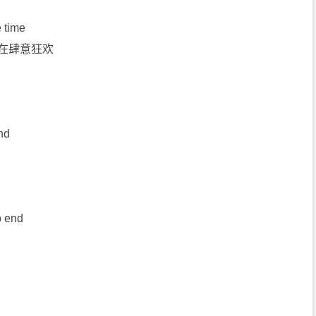
e time
都在肆意狂欢
nd
p end