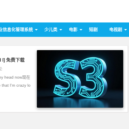
业信息化管理系统
少儿类
电影
短剧
电视剧
nd I] 免费下载
论
in my head now现在
 I'm crazy lo