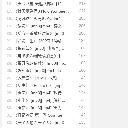
219
16.
《天龙八部 天龍八部》 [19...
211
17.
《惊天魔盗团3 Now You See...
208
18.
《阿凡达：火与烬 Avatar：...
206
19.
《演员》 [mp3][mp4] [薛之...
206
20.
《给我一首歌的时间》 [mp3...
184
21.
《命悬一生》 [2025][16集]...
180
22.
《探故知》 [mp3] [浅影阿]...
169
23.
《电脑(PC)端微信消息》 [...
166
24.
《离开我的依赖》 [mp3][mp...
160
25.
《发如雪》 [mp3][mp4][fla...
149
26.
《入青云》 [2025][36集] [...
148
27.
《罗生门（Follow）》 [mp3...
146
28.
《青花》 [mp3][mp4] [周传...
146
29.
《小半》 [mp3][mp4] [陈粒...
142
30.
《爱错》 [mp3][mp4] [王力...
142
31.
《怪奇物语 第一季 Strange...
138
32.
《一个人想着一个人》 [mp3...