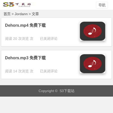
导航
首页
> Jordann > 文章
Dehors.mp4 免费下载
D
阅读 20 次浏览 次
已关闭评论
e
h
o
Dehors.mp3 免费下载
r
s.
m
D
阅读 14 次浏览 次
已关闭评论
p
e
4
h
免
o
费
Copyright © S3下载站
r
下
s.
载
m
p
3