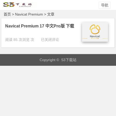
导航
首页
> Navicat Premium > 文章
Navicat Premium 17 中文Pro版 下载
N
阅读 85 次浏览 次
已关闭评论
a
v
i
Copyright © S3下载站
c
a
t
P
r
e
m
i
u
m
1