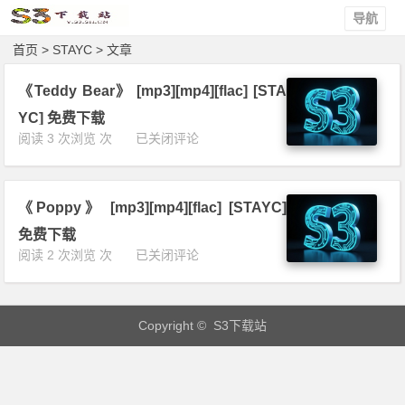
导航
首页
> STAYC > 文章
《Teddy Bear》 [mp3][mp4][flac] [STA
YC] 免费下载
《T
阅读 3 次浏览 次
已关闭评论
e
d
d
《Poppy》 [mp3][mp4][flac] [STAYC]
y
B
免费下载
e
《P
阅读 2 次浏览 次
已关闭评论
a
o
r》
p
[m
p
p
Copyright © S3下载站
y》
3]
[m
[m
p
p
3]
4]
[m