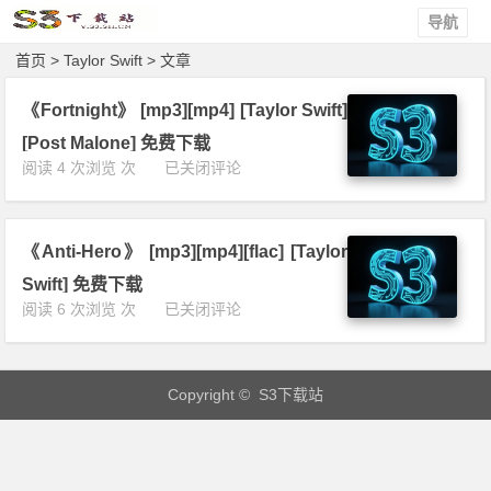
导航
首页
> Taylor Swift > 文章
《Fortnight》 [mp3][mp4] [Taylor Swift]
[Post Malone] 免费下载
《F
阅读 4 次浏览 次
已关闭评论
o
r
t
《Anti-Hero》 [mp3][mp4][flac] [Taylor
n
i
Swift] 免费下载
g
《A
阅读 6 次浏览 次
已关闭评论
h
n
t》
t
[m
i
p
Copyright © S3下载站
-
3]
H
[m
e
p
r
4]
o》