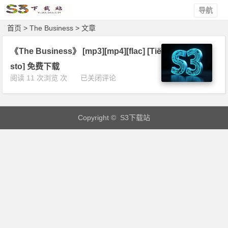
导航
首页
> The Business > 文章
《The Business》 [mp3][mp4][flac] [Tië
sto] 免费下载
《T
阅读 11 次浏览 次
已关闭评论
h
e
B
Copyright © S3下载站
u
s
i
n
e
s
s》
[m
p
3]
[m