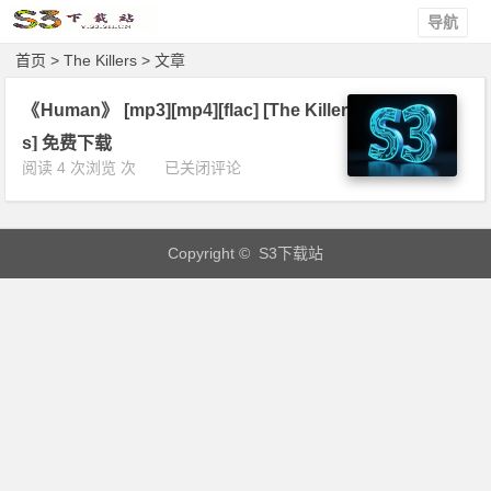
导航
首页
> The Killers > 文章
《Human》 [mp3][mp4][flac] [The Killer
s] 免费下载
《H
阅读 4 次浏览 次
已关闭评论
u
m
a
Copyright © S3下载站
n》
[m
p
3]
[m
p
4]
[f
l
a
c]