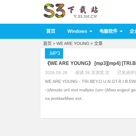
首页
Windows
电脑软件
企
首页
> WE ARE YOUNG > 文章
.MP3
《WE ARE YOUNG》 [mp3][mp4] [TRI
2026-05-28
阅读 26 次浏览 次
已关闭评
WE ARE YOUNG - TRI.BEY.O.U.N.GT.R.I.B.EW
~)Amudo uril mot mallyeo (um~)Mwo eojjeol geo
na jeoldaeMwo eot...