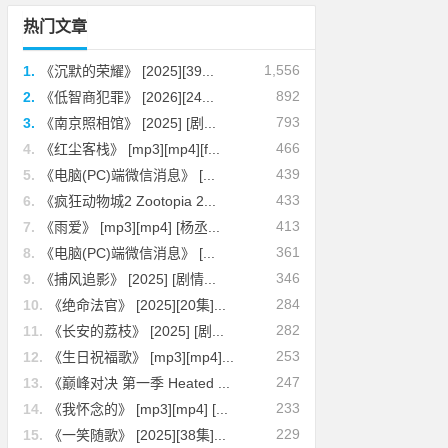
热门文章
1,556
1.
《沉默的荣耀》 [2025][39...
892
2.
《低智商犯罪》 [2026][24...
793
3.
《南京照相馆》 [2025] [剧...
466
4.
《红尘客栈》 [mp3][mp4][f...
439
5.
《电脑(PC)端微信消息》 [...
433
6.
《疯狂动物城2 Zootopia 2...
413
7.
《雨爱》 [mp3][mp4] [杨丞...
361
8.
《电脑(PC)端微信消息》 [...
346
9.
《捕风追影》 [2025] [剧情...
284
10.
《绝命法官》 [2025][20集]...
282
11.
《长安的荔枝》 [2025] [剧...
253
12.
《生日祝福歌》 [mp3][mp4]...
247
13.
《巅峰对决 第一季 Heated ...
233
14.
《我怀念的》 [mp3][mp4] [...
229
15.
《一笑随歌》 [2025][38集]...