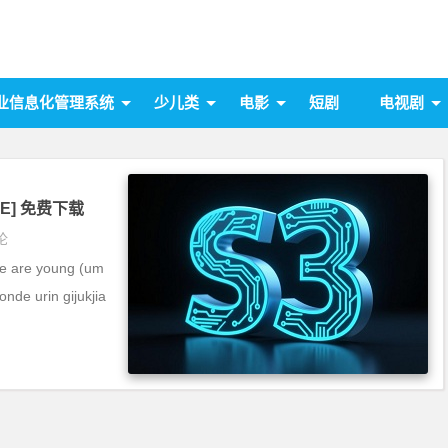
业信息化管理系统
少儿类
电影
短剧
电视剧
.BE] 免费下载
论
e are young (um
nde urin gijukjia