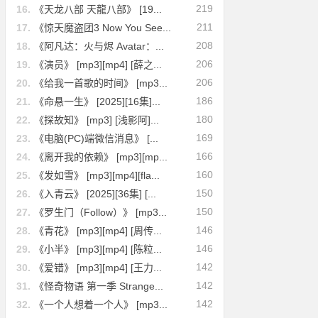
219
16.
《天龙八部 天龍八部》 [19...
211
17.
《惊天魔盗团3 Now You See...
208
18.
《阿凡达：火与烬 Avatar：...
206
19.
《演员》 [mp3][mp4] [薛之...
206
20.
《给我一首歌的时间》 [mp3...
186
21.
《命悬一生》 [2025][16集]...
180
22.
《探故知》 [mp3] [浅影阿]...
169
23.
《电脑(PC)端微信消息》 [...
166
24.
《离开我的依赖》 [mp3][mp...
160
25.
《发如雪》 [mp3][mp4][fla...
150
26.
《入青云》 [2025][36集] [...
150
27.
《罗生门（Follow）》 [mp3...
146
28.
《青花》 [mp3][mp4] [周传...
146
29.
《小半》 [mp3][mp4] [陈粒...
142
30.
《爱错》 [mp3][mp4] [王力...
142
31.
《怪奇物语 第一季 Strange...
142
32.
《一个人想着一个人》 [mp3...