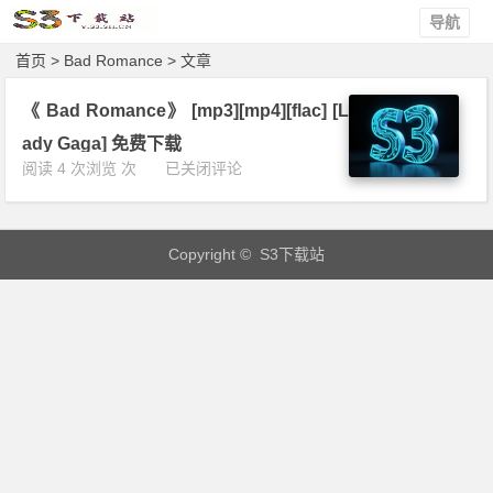
导航
首页
> Bad Romance > 文章
《 Bad Romance》 [mp3][mp4][flac] [L
ady Gaga] 免费下载
《
阅读 4 次浏览 次
已关闭评论
B
a
d
Copyright © S3下载站
R
o
m
a
n
c
e》
[m
p
3]
[m