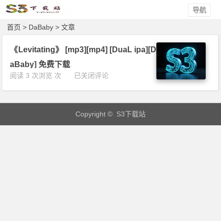
导航
首页
> DaBaby > 文章
《Levitating》 [mp3][mp4] [DuaL ipa][D
aBaby] 免费下载
《L
阅读 3 次浏览 次
已关闭评论
e
v
i
Copyright © S3下载站
t
a
t
i
n
g》
[m
p
3]
[m
p