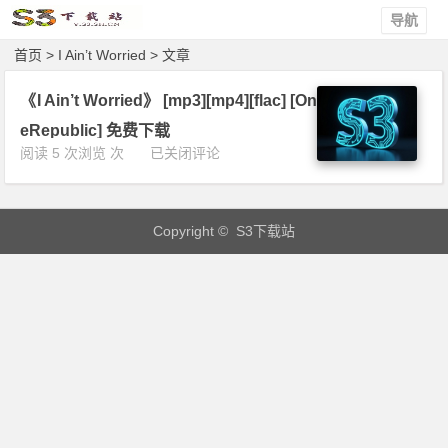
导航
首页
> I Ain’t Worried > 文章
《I Ain’t Worried》 [mp3][mp4][flac] [On
eRepublic] 免费下载
《I
阅读 5 次浏览 次
已关闭评论
A
i
n’t
Copyright © S3下载站
W
o
r
r
i
e
d》
[m
p
3]
[m