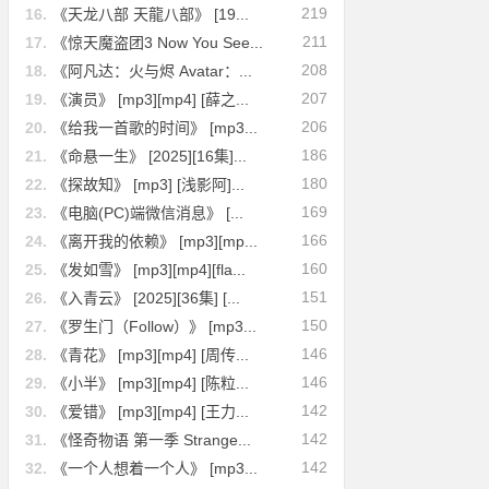
219
16.
《天龙八部 天龍八部》 [19...
211
17.
《惊天魔盗团3 Now You See...
208
18.
《阿凡达：火与烬 Avatar：...
207
19.
《演员》 [mp3][mp4] [薛之...
206
20.
《给我一首歌的时间》 [mp3...
186
21.
《命悬一生》 [2025][16集]...
180
22.
《探故知》 [mp3] [浅影阿]...
169
23.
《电脑(PC)端微信消息》 [...
166
24.
《离开我的依赖》 [mp3][mp...
160
25.
《发如雪》 [mp3][mp4][fla...
151
26.
《入青云》 [2025][36集] [...
150
27.
《罗生门（Follow）》 [mp3...
146
28.
《青花》 [mp3][mp4] [周传...
146
29.
《小半》 [mp3][mp4] [陈粒...
142
30.
《爱错》 [mp3][mp4] [王力...
142
31.
《怪奇物语 第一季 Strange...
142
32.
《一个人想着一个人》 [mp3...