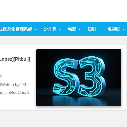
业信息化管理系统
少儿类
电影
短剧
电视剧
opez][Pitbull]
论
罗)Written by：Go
Junior/RedOne/N