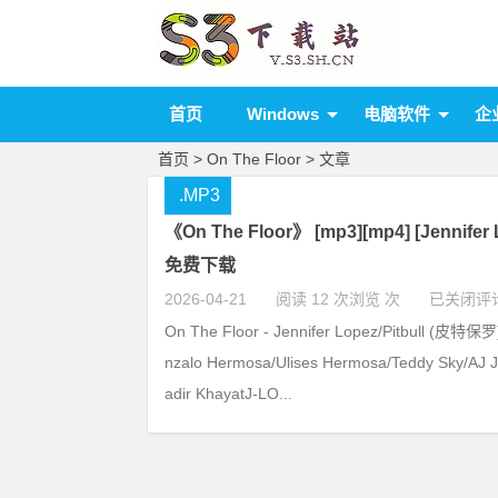
首页
Windows
电脑软件
企
首页
> On The Floor > 文章
.MP3
《On The Floor》 [mp3][mp4] [Jennifer L
免费下载
2026-04-21
阅读 12 次浏览 次
已关闭评
On The Floor - Jennifer Lopez/Pitbull (皮特保
nzalo Hermosa/Ulises Hermosa/Teddy Sky/AJ 
adir KhayatJ-LO...