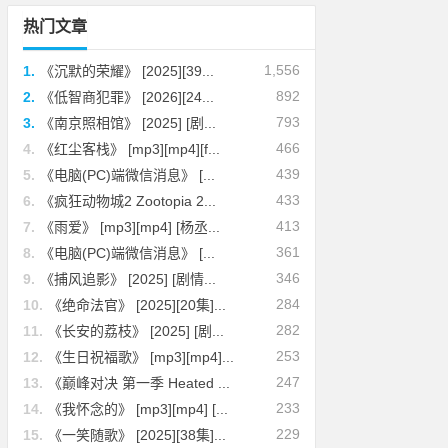
热门文章
1,556
1.
《沉默的荣耀》 [2025][39...
892
2.
《低智商犯罪》 [2026][24...
793
3.
《南京照相馆》 [2025] [剧...
466
4.
《红尘客栈》 [mp3][mp4][f...
439
5.
《电脑(PC)端微信消息》 [...
433
6.
《疯狂动物城2 Zootopia 2...
413
7.
《雨爱》 [mp3][mp4] [杨丞...
361
8.
《电脑(PC)端微信消息》 [...
346
9.
《捕风追影》 [2025] [剧情...
284
10.
《绝命法官》 [2025][20集]...
282
11.
《长安的荔枝》 [2025] [剧...
253
12.
《生日祝福歌》 [mp3][mp4]...
247
13.
《巅峰对决 第一季 Heated ...
233
14.
《我怀念的》 [mp3][mp4] [...
229
15.
《一笑随歌》 [2025][38集]...