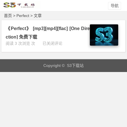
导航
首页
> Perfect > 文章
《Perfect》 [mp3][mp4][flac] [One Dire
ction] 免费下载
《P
阅读 3 次浏览 次
已关闭评论
e
r
f
Copyright © S3下载站
e
c
t》
[m
p
3]
[m
p
4]
[f
l