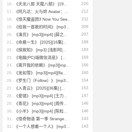
220
16.
《天龙八部 天龍八部》 [19...
212
17.
《阿凡达：火与烬 Avatar：...
211
18.
《惊天魔盗团3 Now You See...
209
19.
《给我一首歌的时间》 [mp3...
207
20.
《演员》 [mp3][mp4] [薛之...
188
21.
《命悬一生》 [2025][16集]...
183
22.
《探故知》 [mp3] [浅影阿]...
169
23.
《电脑(PC)端微信消息》 [...
166
24.
《离开我的依赖》 [mp3][mp...
160
25.
《发如雪》 [mp3][mp4][fla...
154
26.
《罗生门（Follow）》 [mp3...
153
27.
《入青云》 [2025][36集] [...
147
28.
《爱错》 [mp3][mp4] [王力...
146
29.
《青花》 [mp3][mp4] [周传...
146
30.
《小半》 [mp3][mp4] [陈粒...
143
31.
《怪奇物语 第一季 Strange...
143
32.
《一个人想着一个人》 [mp3...