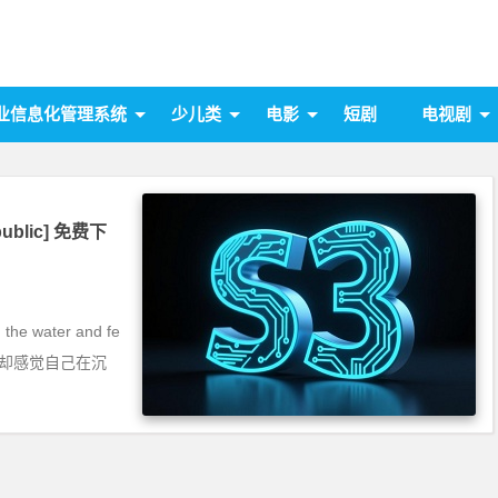
业信息化管理系统
少儿类
电影
短剧
电视剧
public] 免费下
the water and fe
面呼吸 却感觉自己在沉