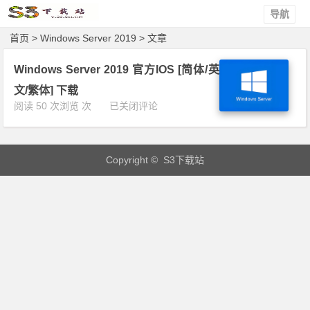
导航
首页
> Windows Server 2019 > 文章
Windows Server 2019 官方IOS [简体/英
文/繁体] 下载
W
阅读 50 次浏览 次
已关闭评论
i
n
d
Copyright © S3下载站
o
w
s
S
e
r
v
e
r
2
0