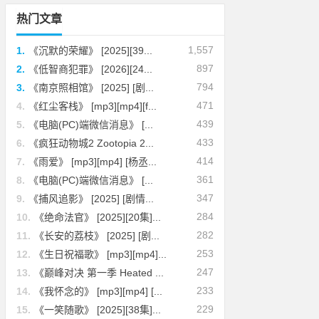
热门文章
1,557
1.
《沉默的荣耀》 [2025][39...
897
2.
《低智商犯罪》 [2026][24...
794
3.
《南京照相馆》 [2025] [剧...
471
4.
《红尘客栈》 [mp3][mp4][f...
439
5.
《电脑(PC)端微信消息》 [...
433
6.
《疯狂动物城2 Zootopia 2...
414
7.
《雨爱》 [mp3][mp4] [杨丞...
361
8.
《电脑(PC)端微信消息》 [...
347
9.
《捕风追影》 [2025] [剧情...
284
10.
《绝命法官》 [2025][20集]...
282
11.
《长安的荔枝》 [2025] [剧...
253
12.
《生日祝福歌》 [mp3][mp4]...
247
13.
《巅峰对决 第一季 Heated ...
233
14.
《我怀念的》 [mp3][mp4] [...
229
15.
《一笑随歌》 [2025][38集]...