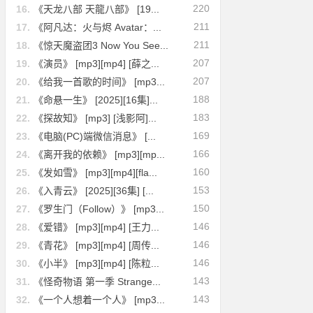
220
16.
《天龙八部 天龍八部》 [19...
211
17.
《阿凡达：火与烬 Avatar：...
211
18.
《惊天魔盗团3 Now You See...
207
19.
《演员》 [mp3][mp4] [薛之...
207
20.
《给我一首歌的时间》 [mp3...
188
21.
《命悬一生》 [2025][16集]...
183
22.
《探故知》 [mp3] [浅影阿]...
169
23.
《电脑(PC)端微信消息》 [...
166
24.
《离开我的依赖》 [mp3][mp...
160
25.
《发如雪》 [mp3][mp4][fla...
153
26.
《入青云》 [2025][36集] [...
150
27.
《罗生门（Follow）》 [mp3...
146
28.
《爱错》 [mp3][mp4] [王力...
146
29.
《青花》 [mp3][mp4] [周传...
146
30.
《小半》 [mp3][mp4] [陈粒...
143
31.
《怪奇物语 第一季 Strange...
143
32.
《一个人想着一个人》 [mp3...