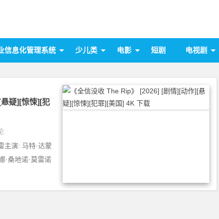
业信息化管理系统
少儿类
电影
短剧
电视剧
][悬疑][惊悚][犯
论
雷主演: 马特·达蒙
塔琳娜·桑地诺·莫雷诺