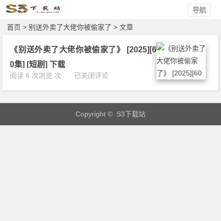
导航
首页
> 别送外卖了大佬你被偷家了 > 文章
《别送外卖了大佬你被偷家了》 [2025][6
0集] [短剧] 下载
《别
阅读 6 次浏览 次
已关闭评论
送
外
卖
Copyright © S3下载站
了
大
佬
你
被
偷
家
了》
[2
0
2