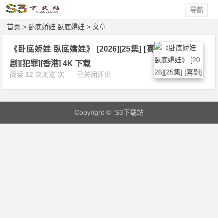
导航
首页
> 卧底娇娃 臥底嬌娃 > 文章
《卧底娇娃 臥底嬌娃》 [2026][25集] [喜
剧][犯罪][香港] 4K 下载
《卧
阅读 12 次浏览 次
已关闭评论
底
娇
娃
Copyright © S3下载站
臥
底
嬌
娃》
[2
0
2
6]
[2
5
集]