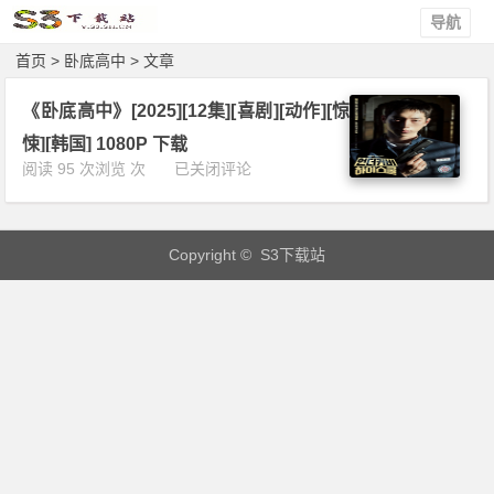
导航
首页
> 卧底高中 > 文章
《卧底高中》[2025][12集][喜剧][动作][惊
悚][韩国] 1080P 下载
《卧
阅读 95 次浏览 次
已关闭评论
底
高
中》
Copyright © S3下载站
[2
0
2
5]
[1
2
集]
[喜
剧]
[动
作]