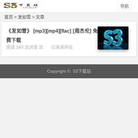
导航
首页
> 发如雪 > 文章
《发如雪》 [mp3][mp4][flac] [周杰伦] 免
费下载
《发
阅读 160 次浏览 次
已关闭评论
如
雪》
[m
Copyright © S3下载站
p
3]
[m
p
4]
[f
l
a
c]
[周
杰