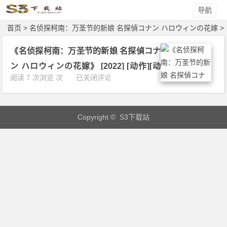
导航
首页
> 名侦探柯南：万圣节的新娘 名探偵コナン ハロウィンの花嫁 >
文章
《名侦探柯南：万圣节的新娘 名探偵コナ
ン ハロウィンの花嫁》 [2022] [动作][动
《名
阅读 7 次浏览 次
已关闭评论
画][悬疑][日本] 1080P 下载
侦
探
柯
Copyright © S3下载站
南：
万
圣
节
的
新
娘
名
探
偵
コ