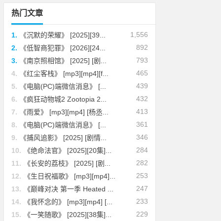
热门文章
1,556
1.
《沉默的荣耀》 [2025][39...
892
2.
《低智商犯罪》 [2026][24...
793
3.
《南京照相馆》 [2025] [剧...
465
4.
《红尘客栈》 [mp3][mp4][f...
439
5.
《电脑(PC)端微信消息》 [...
432
6.
《疯狂动物城2 Zootopia 2...
413
7.
《雨爱》 [mp3][mp4] [杨丞...
361
8.
《电脑(PC)端微信消息》 [...
346
9.
《捕风追影》 [2025] [剧情...
284
10.
《绝命法官》 [2025][20集]...
282
11.
《长安的荔枝》 [2025] [剧...
253
12.
《生日祝福歌》 [mp3][mp4]...
247
13.
《巅峰对决 第一季 Heated ...
233
14.
《我怀念的》 [mp3][mp4] [...
229
15.
《一笑随歌》 [2025][38集]...