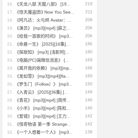
219
16.
《天龙八部 天龍八部》 [19...
211
17.
《惊天魔盗团3 Now You See...
208
18.
《阿凡达：火与烬 Avatar：...
206
19.
《演员》 [mp3][mp4] [薛之...
206
20.
《给我一首歌的时间》 [mp3...
186
21.
《命悬一生》 [2025][16集]...
180
22.
《探故知》 [mp3] [浅影阿]...
169
23.
《电脑(PC)端微信消息》 [...
166
24.
《离开我的依赖》 [mp3][mp...
160
25.
《发如雪》 [mp3][mp4][fla...
150
26.
《罗生门（Follow）》 [mp3...
149
27.
《入青云》 [2025][36集] [...
146
28.
《青花》 [mp3][mp4] [周传...
146
29.
《小半》 [mp3][mp4] [陈粒...
142
30.
《爱错》 [mp3][mp4] [王力...
142
31.
《怪奇物语 第一季 Strange...
138
32.
《一个人想着一个人》 [mp3...