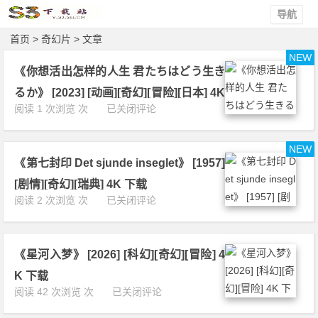
导航
首页
> 奇幻片 > 文章
NEW
《你想活出怎样的人生 君たちはどう生き
るか》 [2023] [动画][奇幻][冒险][日本] 4K
《你
阅读 1 次浏览 次
已关闭评论
下载
想
活
NEW
出
《第七封印 Det sjunde inseglet》 [1957]
怎
样
[剧情][奇幻][瑞典] 4K 下载
的
《第
阅读 2 次浏览 次
已关闭评论
人
七
生
封
君
印
た
《星河入梦》 [2026] [科幻][奇幻][冒险] 4
D
ち
e
K 下载
は
t
《星
阅读 42 次浏览 次
已关闭评论
ど
s
河
う
j