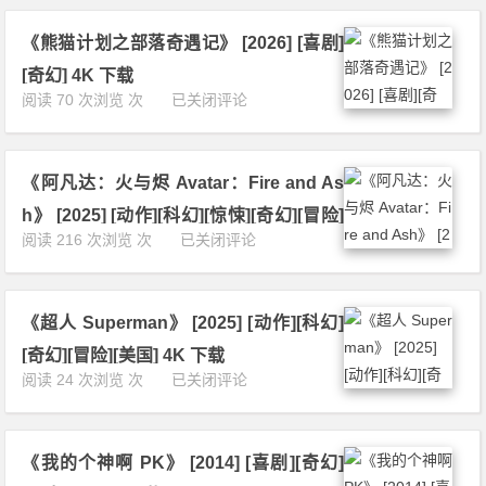
入
生
u
梦》
き
n
《熊猫计划之部落奇遇记》 [2026] [喜剧]
[2
る
d
0
か》
[奇幻] 4K 下载
e
2
[2
《熊
阅读 70 次浏览 次
已关闭评论
i
6]
0
猫
n
[科
2
计
s
幻]
3]
划
e
[奇
[动
《阿凡达：火与烬 Avatar：Fire and As
之
g
幻]
画]
部
l
h》 [2025] [动作][科幻][惊悚][奇幻][冒险]
[冒
[奇
落
e
《阿
阅读 216 次浏览 次
已关闭评论
险]
幻]
[美国] 4K 下载
奇
t》
凡
4
[冒
遇
[1
达：
K
险]
记》
9
火
下
[日
[2
5
《超人 Superman》 [2025] [动作][科幻]
与
载
本]
0
7]
烬
4
[奇幻][冒险][美国] 4K 下载
2
[剧
A
K
《超
阅读 24 次浏览 次
已关闭评论
6]
情]
v
下
人
[喜
[奇
a
载
S
剧]
幻]
t
u
[奇
[瑞
a
《我的个神啊 PK》 [2014] [喜剧][奇幻]
p
幻]
典]
r：