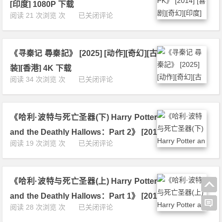
e
4
4
[印度] 1080P 下载
F
r
K
K
《我
阅读 21 次浏览 次
已关闭评论
i
m
下
下
的
r
a
载
载
个
e
n》
神
a
[2
《寻秦记 尋秦記》 [2025] [动作][奇幻][古
啊
n
0
P
d
装][香港] 4K 下载
2
K》
A
《寻
阅读 34 次浏览 次
已关闭评论
5]
[2
s
秦
[动
0
h》
记
作]
1
[2
尋
[科
4]
0
《哈利·波特与死亡圣器(下) Harry Potter
秦
幻]
[喜
2
記》
[奇
and the Deathly Hallows：Part 2》 [201
剧]
5]
[2
幻]
《哈
阅读 19 次浏览 次
已关闭评论
[奇
[动
1] [奇幻][冒险][美国] 4K 下载
0
[冒
利
幻]
作]
2
险]
·
[印
[科
5]
[美
波
度]
幻]
[动
国]
《哈利·波特与死亡圣器(上) Harry Potter
特
1
[惊
作]
4
与
0
悚]
and the Deathly Hallows：Part 1》 [201
[奇
K
死
8
[奇
《哈
阅读 28 次浏览 次
已关闭评论
幻]
下
0] [奇幻][冒险][英国] 4K 下载
亡
0
幻]
利
[古
载