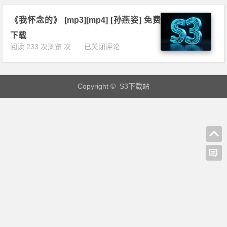
[m
燕
4]
p
姿]
[孙
《我怀念的》 [mp3][mp4] [孙燕姿] 免费
3]
免
燕
[m
费
下载
姿]
p
下
《我
阅读 233 次浏览 次
已关闭评论
免
4]
载
怀
费
[孙
念
下
燕
的》
载
姿]
Copyright © S3下载站
[m
免
p
费
3]
下
[m
载
p
4]
[孙
燕
姿]
免
费
下
载