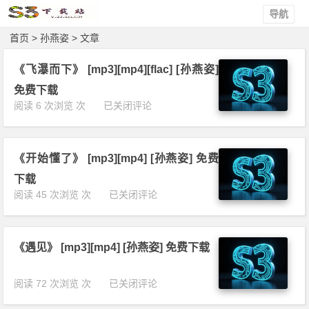
导航
首页
> 孙燕姿 > 文章
《飞瀑而下》 [mp3][mp4][flac] [孙燕姿]
免费下载
《飞
阅读 6 次浏览 次
已关闭评论
瀑
而
下》
《开始懂了》 [mp3][mp4] [孙燕姿] 免费
[m
p
下载
3]
《开
阅读 45 次浏览 次
已关闭评论
[m
始
p
懂
4]
了》
[f
《遇见》 [mp3][mp4] [孙燕姿] 免费下载
[m
l
p
a
3]
《遇
阅读 72 次浏览 次
已关闭评论
c]
[m
见》
[孙
p