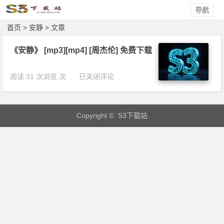
导航
首页
> 安静 > 文章
《安静》 [mp3][mp4] [周杰伦] 免费下载
《安
阅读 31 次浏览 次
已关闭评论
静》
[m
p
Copyright © S3下载站
3]
[m
p
4]
[周
杰
伦]
免
费
下
载