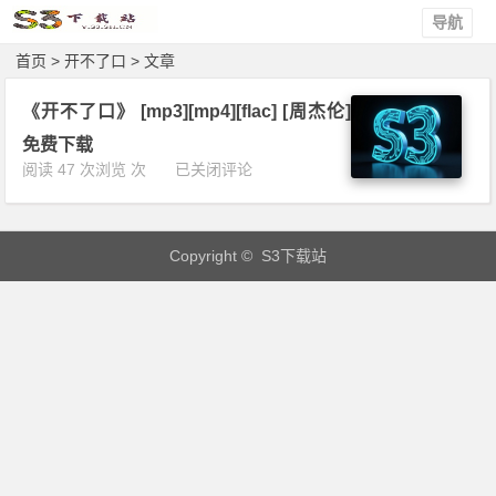
导航
首页
> 开不了口 > 文章
《开不了口》 [mp3][mp4][flac] [周杰伦]
免费下载
《开
阅读 47 次浏览 次
已关闭评论
不
了
口》
Copyright © S3下载站
[m
p
3]
[m
p
4]
[f
l
a
c]
[周