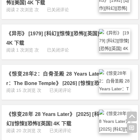
i
0
怖][美国] 4K 下载
e
e
2
《异
阅读 2 次浏览 次
已关闭评论
n
n：
4]
形
a
R
[科
3
n
e
幻]
A
t》
s
[惊
《异形》 [1979] [科幻][惊悚][恐怖][英国]
l
[2
u
悚]
i
0
4K 下载
r
[恐
e
1
《异
阅读 1 次浏览 次
已关闭评论
r
怖]
n
7]
形》
e
[美
3》
[科
[1
c
国]
[1
幻]
9
t
4
9
[恐
《惊变28年2：白骨圣殿 28 Years Late
7
i
K
9
怖]
9]
o
下
r：The Bone Temple》 [2026] [惊悚][恐
2]
[美
[科
n》
载
《惊
阅读 15 次浏览 次
已关闭评论
[动
国]
怖][美国] 4K 下载
幻]
[1
变
作]
4
[惊
9
2
[科
K
悚]
9
8
幻]
下
[恐
7]
《惊变28年 28 Years Later》 [2025] [科
年
[恐
载
怖]
[动
2：
怖]
幻][惊悚][恐怖][英国] 4K 下载
[英
作]
白
[美
《惊
阅读 20 次浏览 次
已关闭评论
国]
[科
骨
国]
变
4
幻]