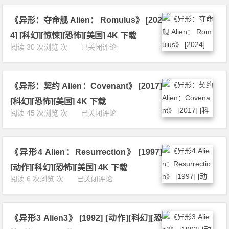
之
2
g》
家
0]
[1
《异形：夺命舰 Alien： Romulus》 [202
ド
[动
9
ー
作]
4] [科幻][惊悚][恐怖][美国] 4K 下载
8
ル
[惊
《异
阅读 30 次浏览 次
已关闭评论
2]
ハ
悚]
形：
[科
ウ
[恐
夺
幻]
ス》
怖]
命
[悬
[2
[韩
《异形：契约 Alien：Covenant》 [2017]
舰
疑]
0
国]
A
[恐
[科幻][恐怖][美国] 4K 下载
2
4
l
怖]
《异
阅读 45 次浏览 次
已关闭评论
5]
K
i
[美
形：
[恐
下
e
国]
契
怖]
载
n：
4
约
[日
R
K
《异形4 Alien：Resurrection》 [1997]
A
本]
o
下
l
1
[动作][科幻][恐怖][美国] 4K 下载
m
载
i
0
《异
阅读 6 次浏览 次
已关闭评论
u
e
8
形
l
n：
0
4
u
C
P
A
s》
o
下
《异形3 Alien3》 [1992] [动作][科幻][恐
l
[2
v
载