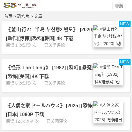
导航
首页
> 恐怖片 > 文章
NEW
《釜山行2：半岛 부산행2-반도》 [2020]
[动作][惊悚][恐怖][韩国] 4K 下载
《釜
阅读 1 次浏览 次
已关闭评论
山
行
NEW
2：
《怪形 The Thing》 [1982] [科幻][悬疑]
半
岛
[恐怖][美国] 4K 下载
부
《怪
阅读 0 次浏览 次
已关闭评论
산
形
행
T
2
h
-
《人偶之家 ドールハウス》 [2025] [恐怖]
e
반
T
[日本] 1080P 下载
도》
h
《人
阅读 12 次浏览 次
已关闭评论
[2
i
偶
0
n