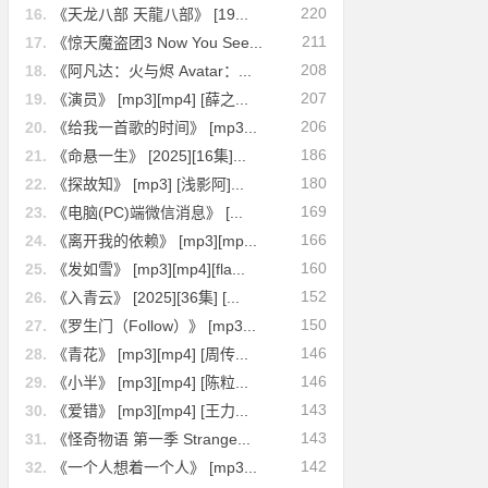
220
16.
《天龙八部 天龍八部》 [19...
211
17.
《惊天魔盗团3 Now You See...
208
18.
《阿凡达：火与烬 Avatar：...
207
19.
《演员》 [mp3][mp4] [薛之...
206
20.
《给我一首歌的时间》 [mp3...
186
21.
《命悬一生》 [2025][16集]...
180
22.
《探故知》 [mp3] [浅影阿]...
169
23.
《电脑(PC)端微信消息》 [...
166
24.
《离开我的依赖》 [mp3][mp...
160
25.
《发如雪》 [mp3][mp4][fla...
152
26.
《入青云》 [2025][36集] [...
150
27.
《罗生门（Follow）》 [mp3...
146
28.
《青花》 [mp3][mp4] [周传...
146
29.
《小半》 [mp3][mp4] [陈粒...
143
30.
《爱错》 [mp3][mp4] [王力...
143
31.
《怪奇物语 第一季 Strange...
142
32.
《一个人想着一个人》 [mp3...