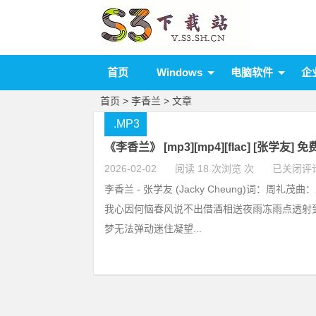
首页
Windows
电脑软件
企
首页
> 李香兰 > 文章
.MP3
《李香兰》 [mp3][mp4][flac] [张学友] 
2026-02-02
阅读 18 次浏览 次
已关闭评
李香兰 - 张学友 (Jacky Cheung)词：周礼
我心因何恼春风说不出借酒相送夜雨冻雨点透射
梦无法弹动迷住凝望...