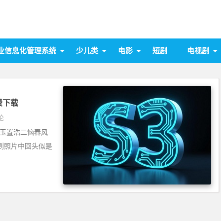
业信息化管理系统
少儿类
电影
短剧
电视剧
免费下载
论
茂曲：玉置浩二恼春风
到照片中回头似是