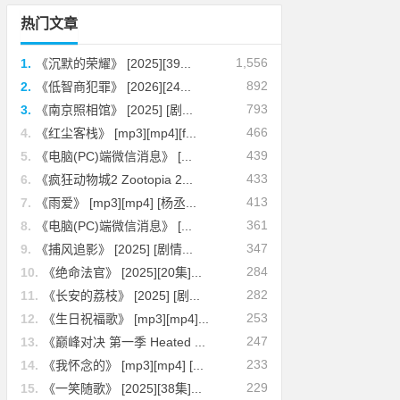
热门文章
1,556
1.
《沉默的荣耀》 [2025][39...
892
2.
《低智商犯罪》 [2026][24...
793
3.
《南京照相馆》 [2025] [剧...
466
4.
《红尘客栈》 [mp3][mp4][f...
439
5.
《电脑(PC)端微信消息》 [...
433
6.
《疯狂动物城2 Zootopia 2...
413
7.
《雨爱》 [mp3][mp4] [杨丞...
361
8.
《电脑(PC)端微信消息》 [...
347
9.
《捕风追影》 [2025] [剧情...
284
10.
《绝命法官》 [2025][20集]...
282
11.
《长安的荔枝》 [2025] [剧...
253
12.
《生日祝福歌》 [mp3][mp4]...
247
13.
《巅峰对决 第一季 Heated ...
233
14.
《我怀念的》 [mp3][mp4] [...
229
15.
《一笑随歌》 [2025][38集]...