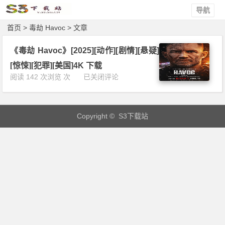
导航
首页
> 毒劫 Havoc > 文章
《毒劫 Havoc》[2025][动作][剧情][悬疑]
[惊悚][犯罪][美国]4K 下载
《毒
阅读 142 次浏览 次
已关闭评论
劫
H
a
Copyright © S3下载站
v
o
c》
[2
0
2
5]
[动
作]
[剧
情]