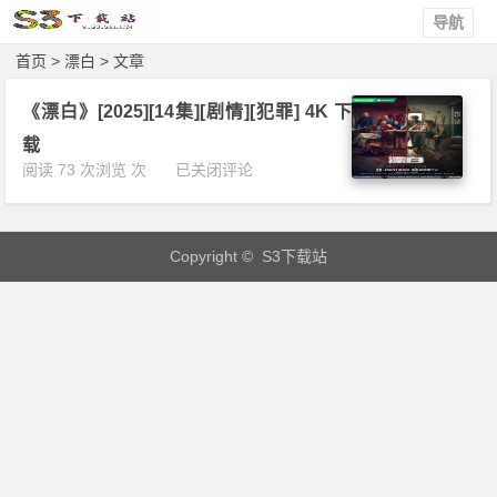
导航
首页
> 漂白 > 文章
《漂白》[2025][14集][剧情][犯罪] 4K 下
载
《漂
阅读 73 次浏览 次
已关闭评论
白》
[2
0
Copyright © S3下载站
2
5]
[1
4
集]
[剧
情]
[犯
罪]
4
K