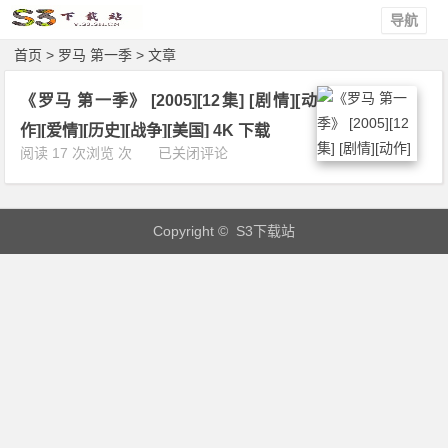
导航
首页
> 罗马 第一季 > 文章
《罗马 第一季》 [2005][12集] [剧情][动
作][爱情][历史][战争][美国] 4K 下载
《罗
阅读 17 次浏览 次
已关闭评论
马
第
一
Copyright © S3下载站
季》
[2
0
0
5]
[1
2
集]
[剧
情]
[动