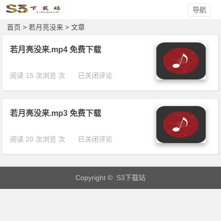
导航
首页
> 若月亮没来 > 文章
若月亮没来.mp4 免费下载
若
阅读 15 次浏览 次
已关闭评论
月
亮
没
若月亮没来.mp3 免费下载
来.
m
p
若
阅读 20 次浏览 次
已关闭评论
4
月
免
亮
费
没
下
Copyright © S3下载站
来.
载
m
p
3
免