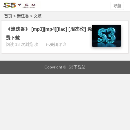
导航
首页
> 迷迭香 > 文章
《迷迭香》 [mp3][mp4][flac] [周杰伦] 免
费下载
《迷
阅读 18 次浏览 次
已关闭评论
迭
香》
[m
Copyright © S3下载站
p
3]
[m
p
4]
[f
l
a
c]
[周
杰