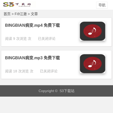
导航
首页
> Fi9江澈 > 文章
BINGBIAN病变.mp4 免费下载
B
阅读 9 次浏览 次
已关闭评论
I
N
G
BINGBIAN病变.mp3 免费下载
B
I
A
B
阅读 18 次浏览 次
已关闭评论
N
I
病
N
变.
G
m
Copyright © S3下载站
B
p
I
4
A
免
N
费
病