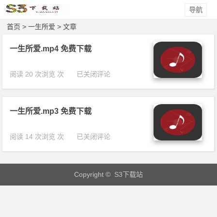
导航
首页
> 一生所爱 > 文章
一生所爱.mp4 免费下载
一
阅读 20 次浏览 次
已关闭评论
生
所
爱.
一生所爱.mp3 免费下载
m
p
4
一
阅读 14 次浏览 次
已关闭评论
免
生
费
所
下
爱.
载
Copyright © S3下载站
m
p
3
免
费