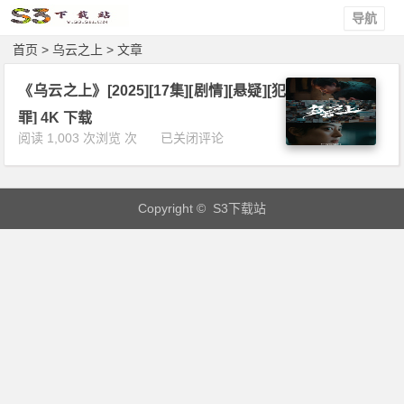
导航
首页
> 乌云之上 > 文章
《乌云之上》[2025][17集][剧情][悬疑][犯
罪] 4K 下载
《乌
阅读 1,003 次浏览 次
已关闭评论
云
之
上》
Copyright © S3下载站
[2
0
2
5]
[1
7
集]
[剧
情]
[悬
疑]