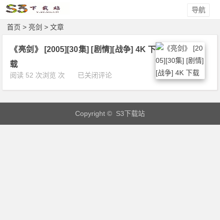
导航
首页
> 亮剑 > 文章
《亮剑》 [2005][30集] [剧情][战争] 4K 下
载
《亮
阅读 52 次浏览 次
已关闭评论
剑》
[2
0
Copyright © S3下载站
0
5]
[3
0
集]
[剧
情]
[战
争]
4
K