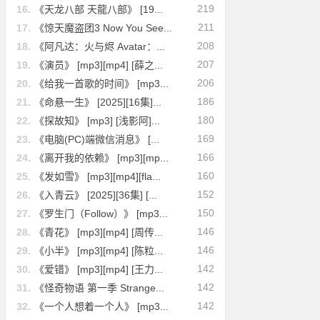
219
16.
《天龙八部 天龍八部》 [19...
211
17.
《惊天魔盗团3 Now You See...
208
18.
《阿凡达：火与烬 Avatar：...
207
19.
《演员》 [mp3][mp4] [薛之...
206
20.
《给我一首歌的时间》 [mp3...
186
21.
《命悬一生》 [2025][16集]...
180
22.
《探故知》 [mp3] [浅影阿]...
169
23.
《电脑(PC)端微信消息》 [...
166
24.
《离开我的依赖》 [mp3][mp...
160
25.
《发如雪》 [mp3][mp4][fla...
152
26.
《入青云》 [2025][36集] [...
150
27.
《罗生门（Follow）》 [mp3...
146
28.
《青花》 [mp3][mp4] [周传...
146
29.
《小半》 [mp3][mp4] [陈粒...
142
30.
《爱错》 [mp3][mp4] [王力...
142
31.
《怪奇物语 第一季 Strange...
142
32.
《一个人想着一个人》 [mp3...