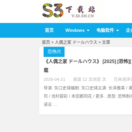
首页
Windows
电脑软件
企
首页
> 人偶之家 ドールハウス > 文章
恐怖片
《人偶之家 ドールハウス》 [2025] [恐怖][日
载
2026-04-21
阅读 12 次浏览 次
已关闭评
导演: 矢口史靖编剧: 矢口史靖主演: 长泽雅美 / 
司 / 池村碧彩 / 本田都同花 / 更多...类型: 恐怖
语言: ...