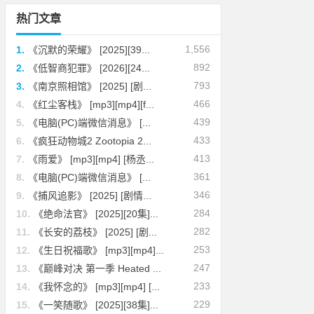
热门文章
1,556
1.
《沉默的荣耀》 [2025][39...
892
2.
《低智商犯罪》 [2026][24...
793
3.
《南京照相馆》 [2025] [剧...
466
4.
《红尘客栈》 [mp3][mp4][f...
439
5.
《电脑(PC)端微信消息》 [...
433
6.
《疯狂动物城2 Zootopia 2...
413
7.
《雨爱》 [mp3][mp4] [杨丞...
361
8.
《电脑(PC)端微信消息》 [...
346
9.
《捕风追影》 [2025] [剧情...
284
10.
《绝命法官》 [2025][20集]...
282
11.
《长安的荔枝》 [2025] [剧...
253
12.
《生日祝福歌》 [mp3][mp4]...
247
13.
《巅峰对决 第一季 Heated ...
233
14.
《我怀念的》 [mp3][mp4] [...
229
15.
《一笑随歌》 [2025][38集]...