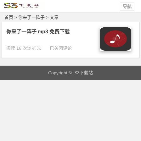
导航
首页
> 你来了一阵子 > 文章
你来了一阵子.mp3 免费下载
你
阅读 16 次浏览 次
已关闭评论
来
了
一
Copyright © S3下载站
阵
子.
m
p
3
免
费
下
载