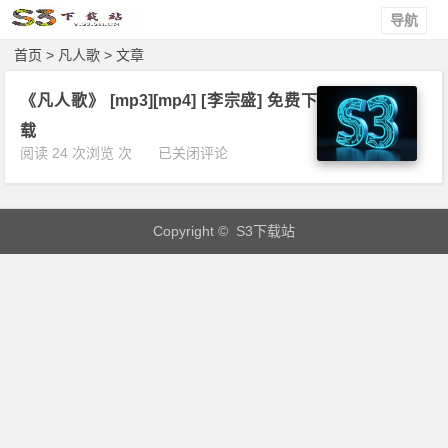
导航
首页
> 凡人歌 > 文章
《凡人歌》 [mp3][mp4] [李宗盛] 免费下
载
《凡
阅读 24 次浏览 次
已关闭评论
人
歌》
[m
Copyright © S3下载站
p
3]
[m
p
4]
[李
宗
盛]
免
费
下