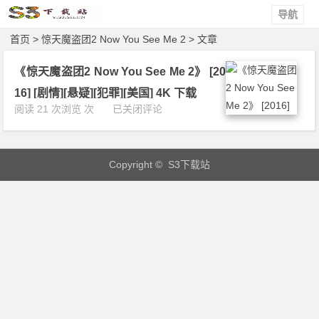
导航
首页
> 惊天魔盗团2 Now You See Me 2 > 文章
《惊天魔盗团2 Now You See Me 2》 [20
16] [剧情][悬疑][犯罪][美国] 4K 下载
《惊
阅读 21 次浏览 次
已关闭评论
天
魔
盗
Copyright © S3下载站
团
2
N
o
w
Y
o
u
S
e
e