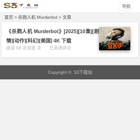
导航
首页
> 杀戮人机 Murderbot > 文章
《杀戮人机 Murderbot》[2025][10集][剧
情][动作][科幻][美国] 4K 下载
《杀
阅读 68 次浏览 次
已关闭评论
戮
人
机
Copyright © S3下载站
M
u
r
d
e
r
b
o
t》
[2
0