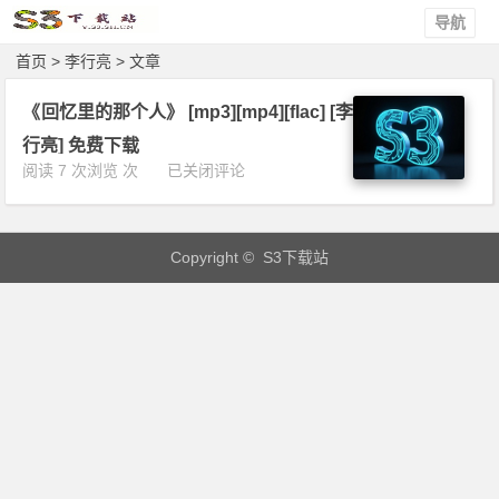
导航
首页
> 李行亮 > 文章
《回忆里的那个人》 [mp3][mp4][flac] [李
行亮] 免费下载
《回
阅读 7 次浏览 次
已关闭评论
忆
里
的
Copyright © S3下载站
那
个
人》
[m
p
3]
[m
p
4]
[f
l