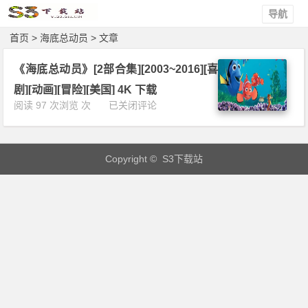
导航
首页
> 海底总动员 > 文章
《海底总动员》[2部合集][2003~2016][喜
剧][动画][冒险][美国] 4K 下载
《海
阅读 97 次浏览 次
已关闭评论
底
总
动
Copyright © S3下载站
员》
[2
部
合
集]
[2
0
0
3
~
2