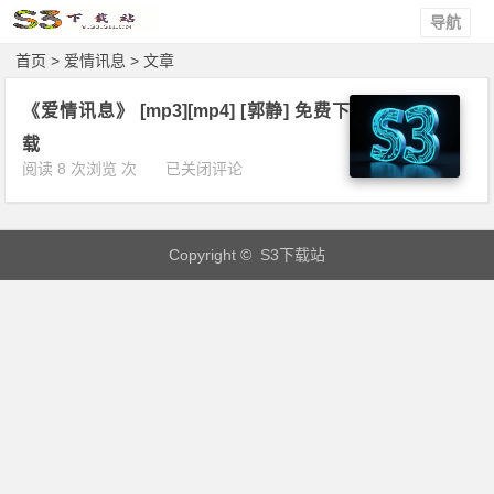
导航
首页
> 爱情讯息 > 文章
《爱情讯息》 [mp3][mp4] [郭静] 免费下
载
《爱
阅读 8 次浏览 次
已关闭评论
情
讯
息》
Copyright © S3下载站
[m
p
3]
[m
p
4]
[郭
静]
免
费
下