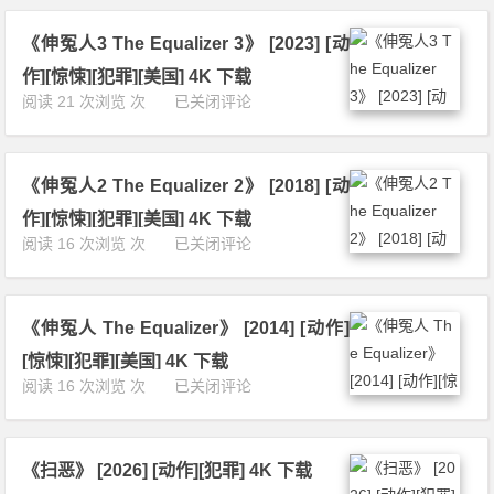
寒
6]
1
戰》
[剧
6]
《伸冤人3 The Equalizer 3》 [2023] [动
[2
情]
[剧
0
[动
作][惊悚][犯罪][美国] 4K 下载
情]
1
作]
《伸
阅读 21 次浏览 次
已关闭评论
[动
2]
[犯
冤
作]
[剧
罪]
人
[犯
情]
[香
3
罪]
[动
港]
《伸冤人2 The Equalizer 2》 [2018] [动
T
[香
作]
4
h
港]
作][惊悚][犯罪][美国] 4K 下载
[犯
K
e
4
《伸
阅读 16 次浏览 次
已关闭评论
罪]
下
E
K
冤
[香
载
q
下
人
港]
u
载
2
4
a
《伸冤人 The Equalizer》 [2014] [动作]
T
K
l
h
下
[惊悚][犯罪][美国] 4K 下载
i
e
载
《伸
阅读 16 次浏览 次
已关闭评论
z
E
冤
e
q
人
r
u
T
3》
a
《扫恶》 [2026] [动作][犯罪] 4K 下载
h
[2
l