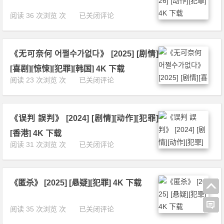
e
0
i
E
2
《扫
阅读 36 次浏览 次
已关闭评论
z
q
3]
恶》
e
u
[动
[2
r
a
作]
0
2》
l
[惊
《无可奈何 어쩔수가없다》 [2025] [剧情]
2
[2
i
悚]
6]
0
[喜剧][惊悚][犯罪][韩国] 4K 下载
z
[犯
[动
1
《无
阅读 23 次浏览 次
已关闭评论
e
罪]
作]
8]
可
r》
[美
[犯
[动
奈
[2
国]
罪]
作]
何
0
4
4
[惊
《误判 誤判》 [2024] [剧情][动作][犯罪]
어
1
K
K
悚]
쩔
4]
下
[香港] 4K 下载
下
[犯
수
[动
载
《误
阅读 31 次浏览 次
已关闭评论
载
罪]
가
作]
判
[美
없
[惊
誤
国]
다》
悚]
判》
4
[2
[犯
《匿杀》 [2025] [悬疑][犯罪] 4K 下载
[2
K
0
罪]
0
下
2
[美
2
载
《匿
阅读 35 次浏览 次
已关闭评论
5]
国]
4]
杀》
[剧
4