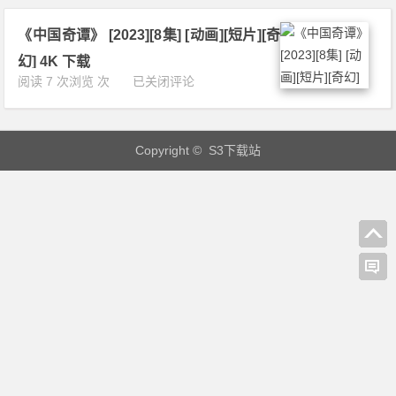
伊
疑]
集]
第
[惊
[动
《中国奇谭》 [2023][8集] [动画][短片][奇
二
悚]
画]
季
[短
幻] 4K 下载
[短
B
片]
《中
阅读 7 次浏览 次
已关闭评论
片]
l
[奇
国
[奇
u
幻]
奇
幻]
e
[冒
谭》
1
y
险]
Copyright © S3下载站
[2
0
S
4
0
8
e
K
2
0
a
下
3]
P
s
载
[8
下
o
集]
载
n
[动
2》
画]
[2
[短
0
片]
2
[奇
0]
幻]
[5
4
2
K
集]