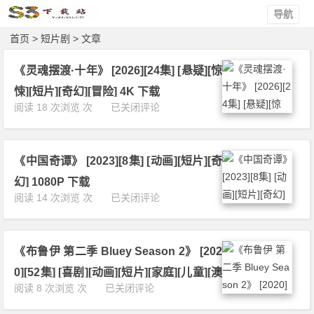
导航
首页
> 短片剧 > 文章
《灵魂摆渡·十年》 [2026][24集] [悬疑][惊
悚][短片][奇幻][冒险] 4K 下载
《灵
阅读 18 次浏览 次
已关闭评论
魂
摆
渡
《中国奇谭》 [2023][8集] [动画][短片][奇
·
十
幻] 1080P 下载
年》
《中
阅读 14 次浏览 次
已关闭评论
[2
国
0
奇
2
谭》
6]
《布鲁伊 第二季 Bluey Season 2》 [202
[2
[2
0
0][52集] [喜剧][动画][短片][家庭][儿童][澳
4
2
《布
阅读 8 次浏览 次
已关闭评论
集]
大利亚] 1080P 下载
3]
鲁
[悬
[8