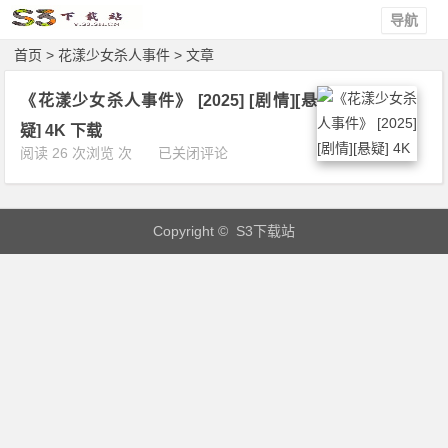
导航
首页
> 花漾少女杀人事件 > 文章
《花漾少女杀人事件》 [2025] [剧情][悬
疑] 4K 下载
《花
阅读 26 次浏览 次
已关闭评论
漾
少
女
Copyright © S3下载站
杀
人
事
件》
[2
0
2
5]
[剧
情]
[悬