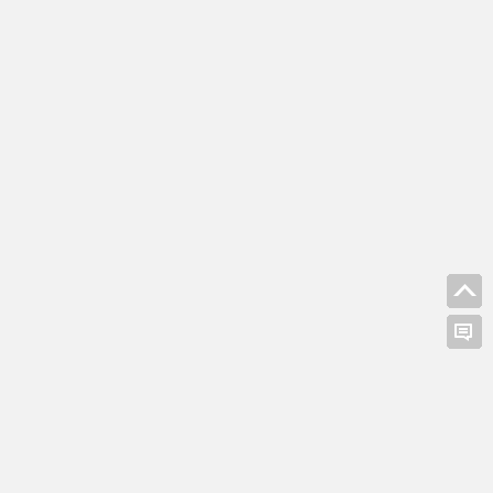
疑]
4
K
下
载